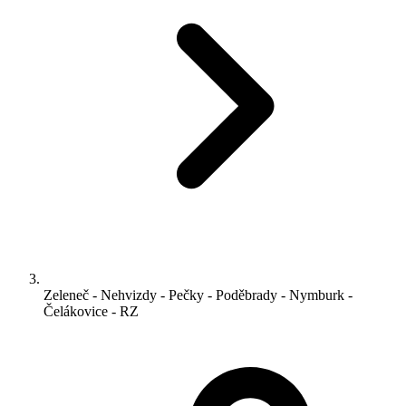
Zeleneč - Nehvizdy - Pečky - Poděbrady - Nymburk -
Čelákovice - RZ