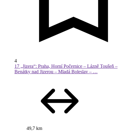
4
17 „Jizera“: Praha, Horní Počernice – Lázně Toušeň –
Benátky nad Jizerou – Mladá Boleslav – …
49,7 km