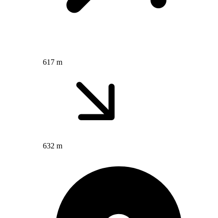
617 m
632 m