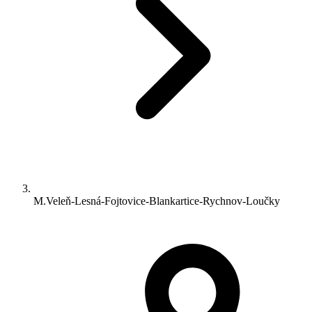
M.Veleň-Lesná-Fojtovice-Blankartice-Rychnov-Loučky