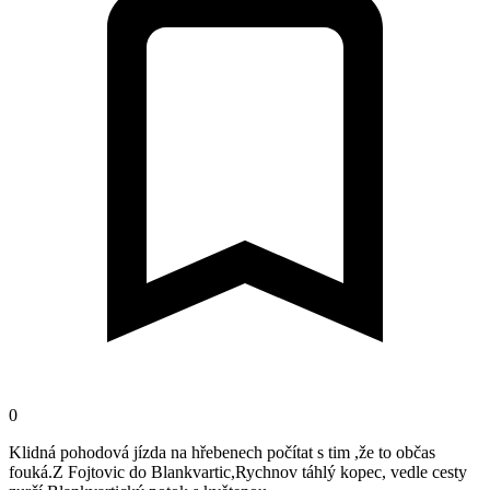
0
Klidná pohodová jízda na hřebenech počítat s tim ,že to občas
fouká.Z Fojtovic do Blankvartic,Rychnov táhlý kopec, vedle cesty