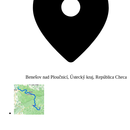
Benešov nad Ploučnicí, Ústecký kraj, República Checa