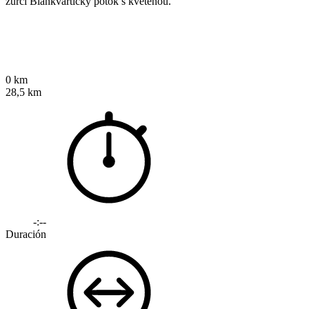
zurčí Blankvartický potok s květenou.
0 km
28,5 km
-:--
Duración