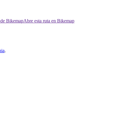
p de Bikemap
Abre esta ruta en Bikemap
nia
.