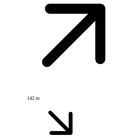
142 m