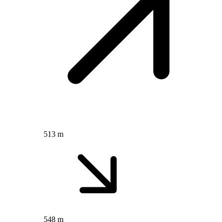
513 m
548 m