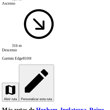
Ascenso
316 m
Descenso
Garmin
Edge810®
Abrir ruta
Personalizar esta ruta
Más rutas de
Hexham, Inglaterra, Reino