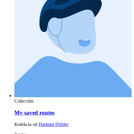
Colección
My saved routes
Kolekcia od
Hartmut Döhler