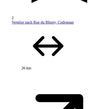
2
Vergèze nach Rue du Rhony, Codognan
26 km