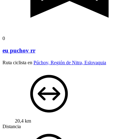
0
eu puchov rr
Ruta ciclista en
Púchov, Región de Nitra, Eslovaquia
20,4 km
Distancia