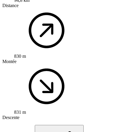
94,8 km
Distance
830 m
Montée
831 m
Descente