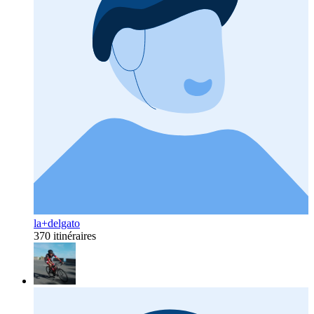
la+delgato
370 itinéraires