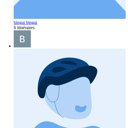
bingai bingai
6 itinéraires