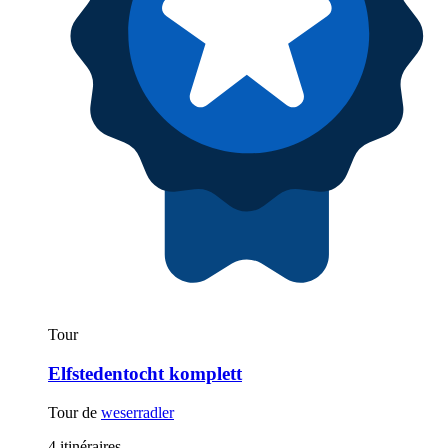
Tour
Elfstedentocht komplett
Tour de
weserradler
4 itinéraires