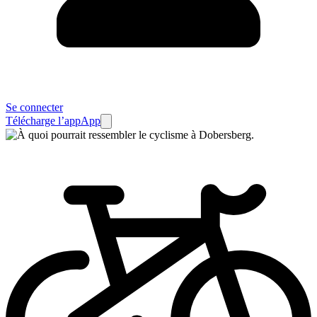
Se connecter
Télécharge l’app
App