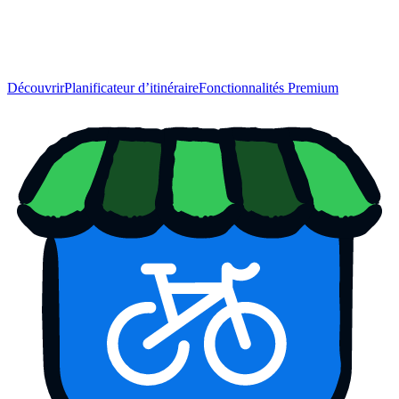
Découvrir
Planificateur d’itinéraire
Fonctionnalités Premium