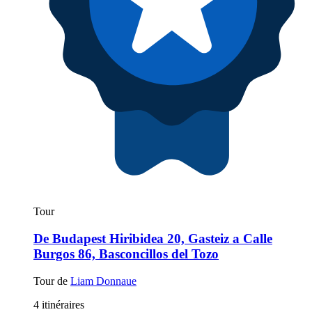
Tour
De Budapest Hiribidea 20, Gasteiz a Calle
Burgos 86, Basconcillos del Tozo
Tour de
Liam Donnaue
4 itinéraires