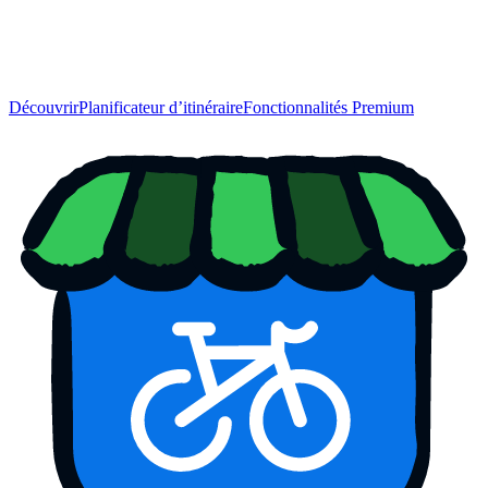
Découvrir
Planificateur d’itinéraire
Fonctionnalités Premium