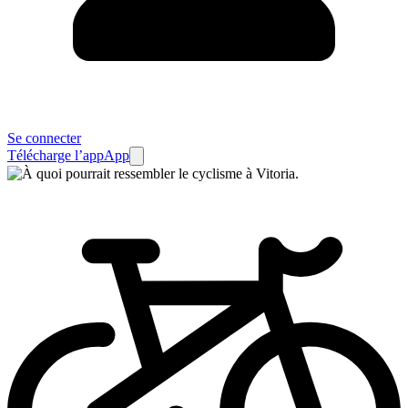
Se connecter
Télécharge l’app
App