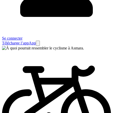
Se connecter
Télécharge l’app
App