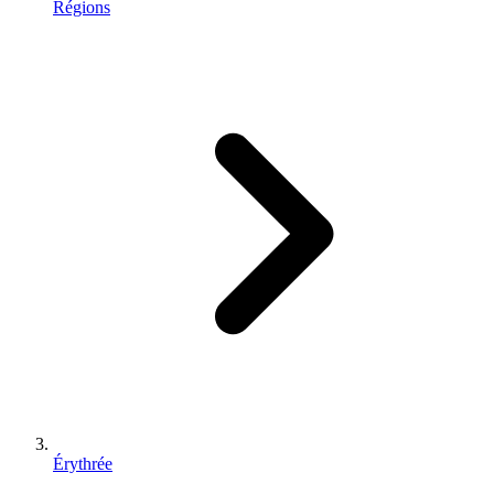
Régions
Érythrée