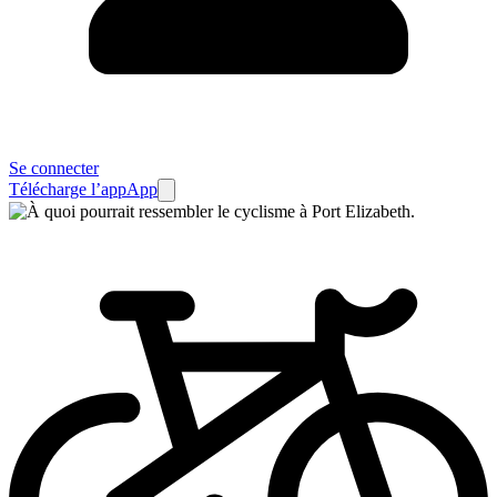
Se connecter
Télécharge l’app
App