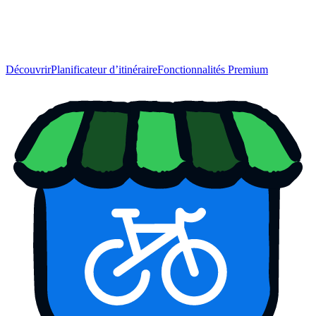
Découvrir
Planificateur d’itinéraire
Fonctionnalités Premium