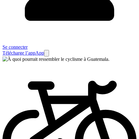
Se connecter
Télécharge l’app
App