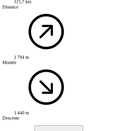
115,7 km
Distance
1 794 m
Montée
1 440 m
Descente