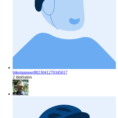
bikemapuser8823041270345017
2 itinéraires