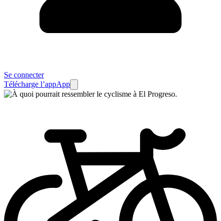
Se connecter
Télécharge l’app
App