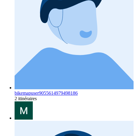
bikemapuser9055614979498186
2 itinéraires