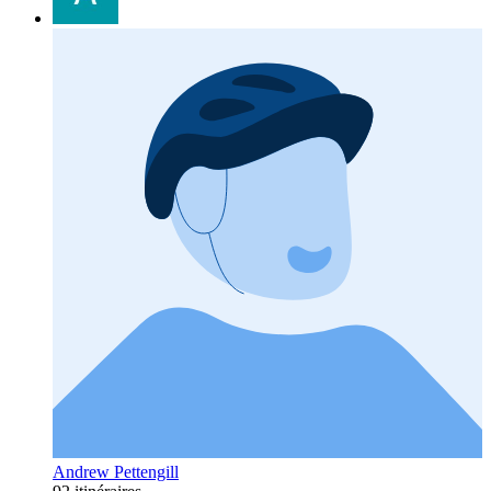
Andrew Pettengill