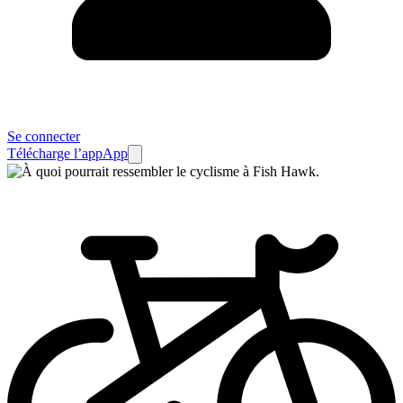
Se connecter
Télécharge l’app
App