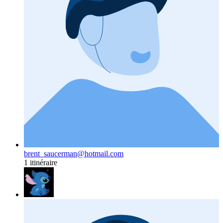
brent_saucerman@hotmail.com
1 itinéraire