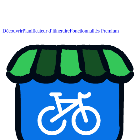
Découvrir
Planificateur d’itinéraire
Fonctionnalités Premium