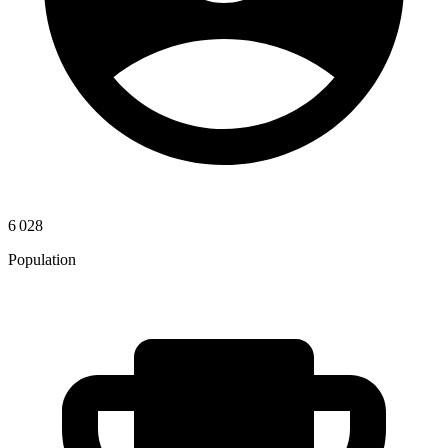
6 028
Population