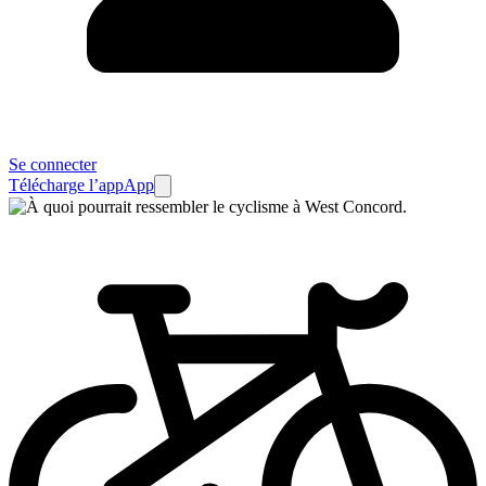
Se connecter
Télécharge l’app
App