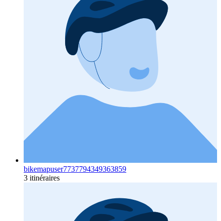
bikemapuser7737794349363859
3 itinéraires