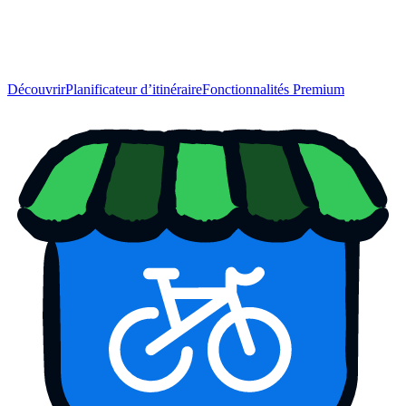
Découvrir
Planificateur d’itinéraire
Fonctionnalités Premium