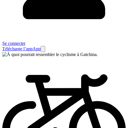
Se connecter
Télécharge l’app
App