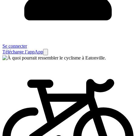
Se connecter
Télécharge l’app
App