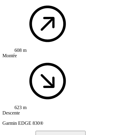
608 m
Montée
623 m
Descente
Garmin
EDGE 830®