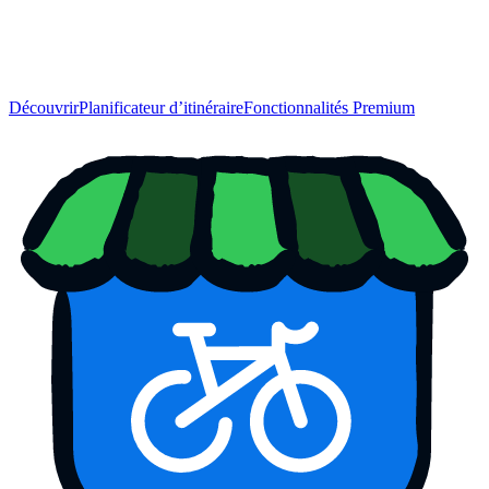
Découvrir
Planificateur d’itinéraire
Fonctionnalités Premium