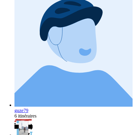
guze79
6 itinéraires