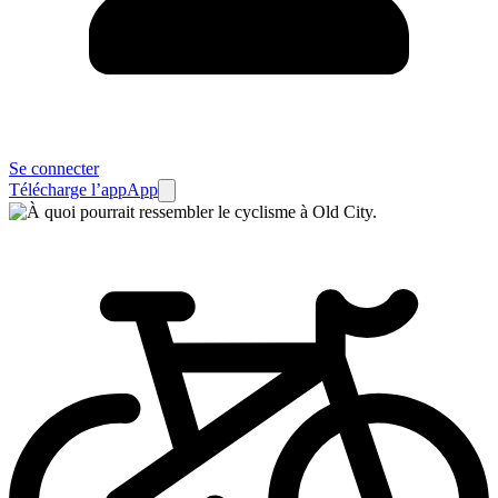
Se connecter
Télécharge l’app
App