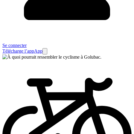
Se connecter
Télécharge l’app
App