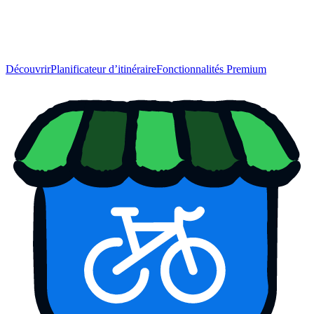
Découvrir
Planificateur d’itinéraire
Fonctionnalités Premium