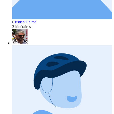
Cristian Galma
3 itinéraires