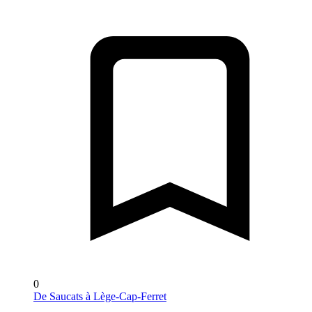
0
De Saucats à Lège-Cap-Ferret