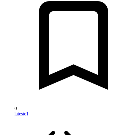
0
lateste1