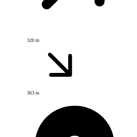
320 m
363 m