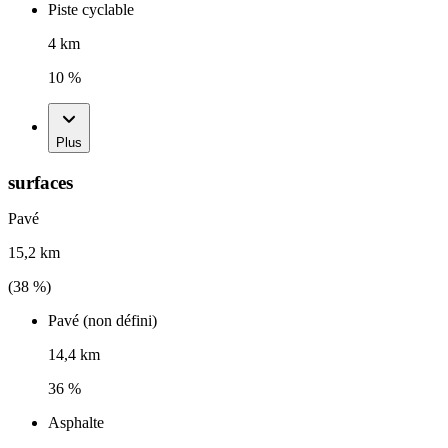
Piste cyclable
4 km
10 %
Plus
surfaces
Pavé
15,2 km
(
38
%)
Pavé (non défini)
14,4 km
36 %
Asphalte