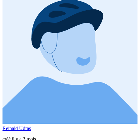
Reinald Udras
créé il y a 3 mois