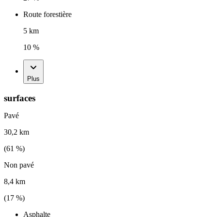
Route forestière
5 km
10 %
Plus
surfaces
Pavé
30,2 km
(
61
%)
Non pavé
8,4 km
(
17
%)
Asphalte