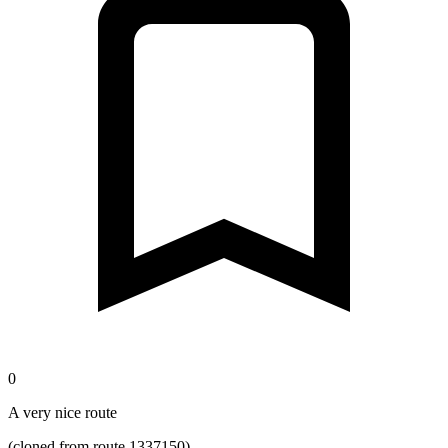
0
A very nice route
(cloned from route 1337150)