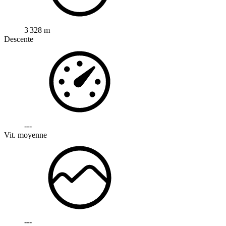
3 328 m
Descente
---
Vit. moyenne
---