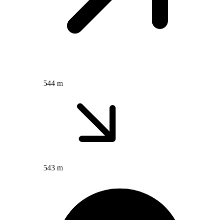
544 m
543 m