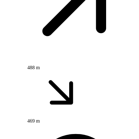
488 m
469 m