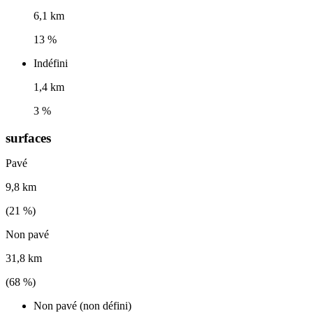
6,1 km
13 %
Indéfini
1,4 km
3 %
surfaces
Pavé
9,8 km
(
21
%)
Non pavé
31,8 km
(
68
%)
Non pavé (non défini)