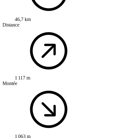
46,7 km
Distance
1 117 m
Montée
1 063 m