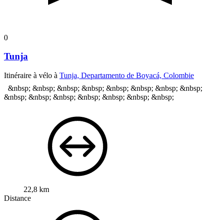
0
Tunja
Itinéraire à vélo à
Tunja, Departamento de Boyacá, Colombie
&nbsp; &nbsp; &nbsp; &nbsp; &nbsp; &nbsp; &nbsp; &nbsp;
&nbsp; &nbsp; &nbsp; &nbsp; &nbsp; &nbsp; &nbsp;
22,8 km
Distance