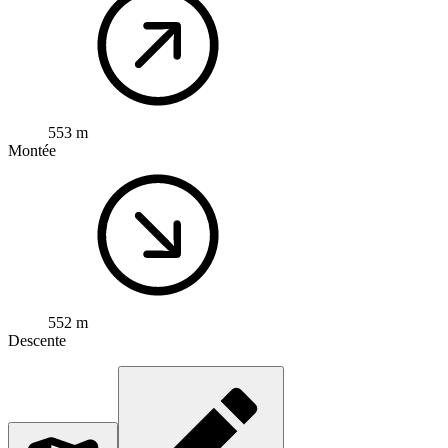
553 m
Montée
552 m
Descente