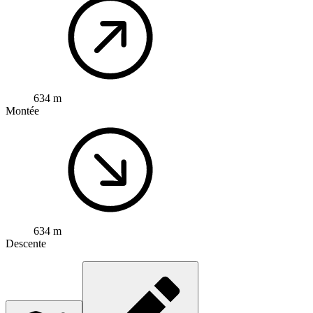
634 m
Montée
634 m
Descente