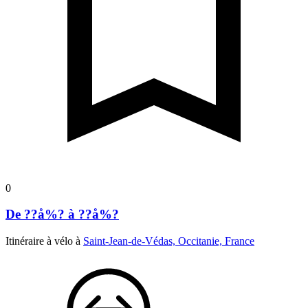
0
De ??å%? à ??å%?
Itinéraire à vélo à
Saint-Jean-de-Védas, Occitanie, France