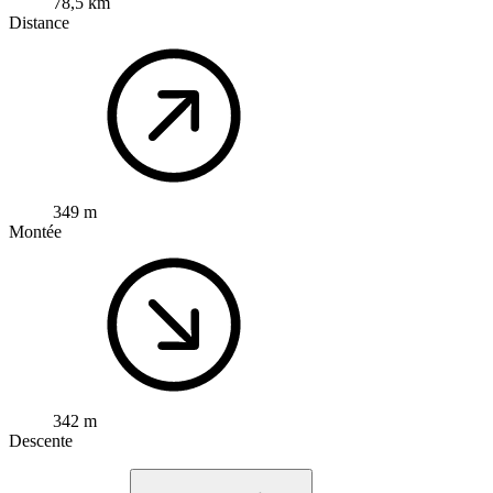
78,5 km
Distance
349 m
Montée
342 m
Descente