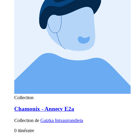
Collection
Chamonix - Annecy E2a
Collection de
Gaizka Intxaurrandieta
0 itinéraire