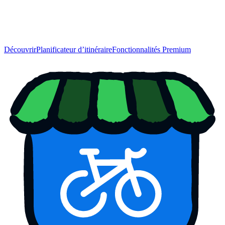
Découvrir
Planificateur d’itinéraire
Fonctionnalités Premium