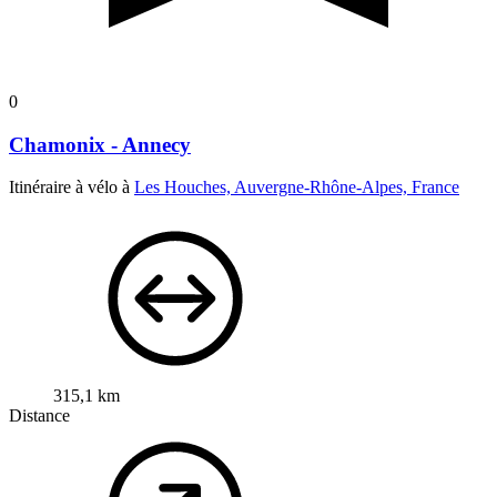
0
Chamonix - Annecy
Itinéraire à vélo à
Les Houches, Auvergne-Rhône-Alpes, France
315,1 km
Distance