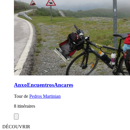
AnxoEncuentrosAncares
Tour de
Pedros Martinian
8 itinéraires
DÉCOUVRIR