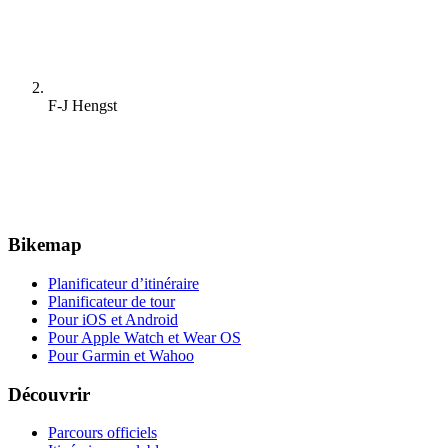
F-J Hengst
Bikemap
Planificateur d’itinéraire
Planificateur de tour
Pour iOS et Android
Pour Apple Watch et Wear OS
Pour Garmin et Wahoo
Découvrir
Parcours officiels