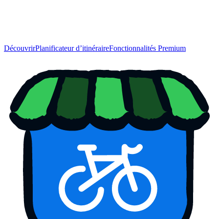
Découvrir
Planificateur d’itinéraire
Fonctionnalités Premium