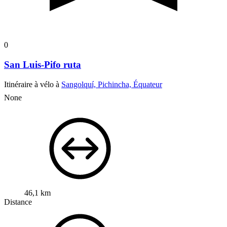
0
San Luis-Pifo ruta
Itinéraire à vélo à
Sangolquí, Pichincha, Équateur
None
46,1 km
Distance