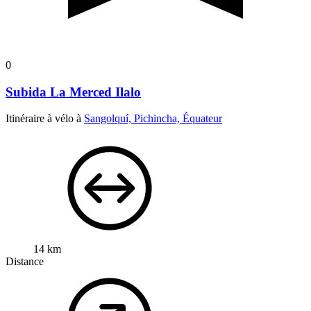
0
Subida La Merced Ilalo
Itinéraire à vélo à
Sangolquí, Pichincha, Équateur
14 km
Distance