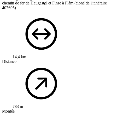
chemin de fer de Haugastøl et Finse à Flåm
(cloné de l'itinéraire
407695)
14,4 km
Distance
783 m
Montée