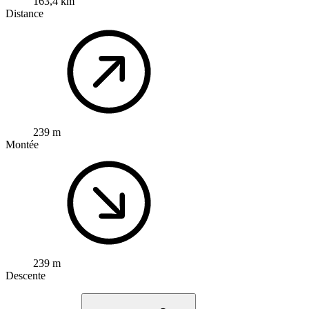
163,4 km
Distance
239 m
Montée
239 m
Descente