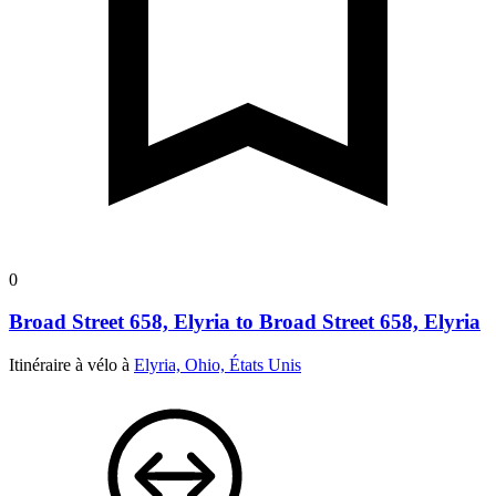
0
Broad Street 658, Elyria to Broad Street 658, Elyria
Itinéraire à vélo à
Elyria, Ohio, États Unis