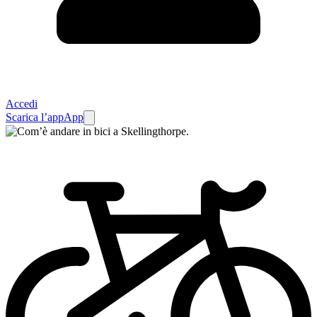
Accedi
Scarica l’app
App