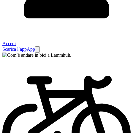
Accedi
Scarica l’app
App