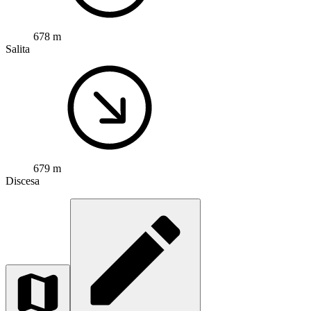
678 m
Salita
679 m
Discesa