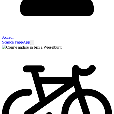
Accedi
Scarica l’app
App