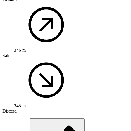
346 m
Salita
345 m
Discesa