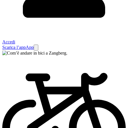
Accedi
Scarica l’app
App