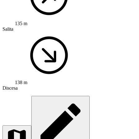
135 m
Salita
138 m
Discesa