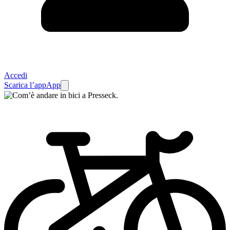
Accedi
Scarica l’app
App