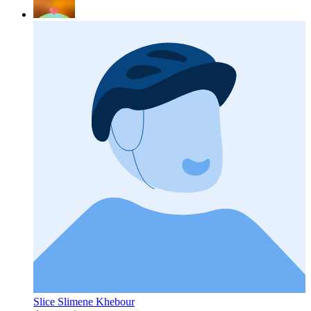
Slice Slimene Khebour