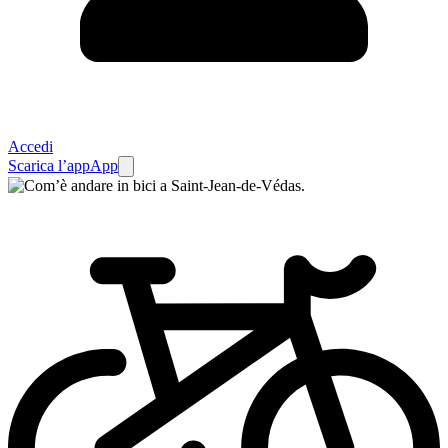
Accedi
Scarica l’app
App