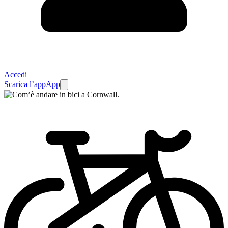
Accedi
Scarica l’app
App