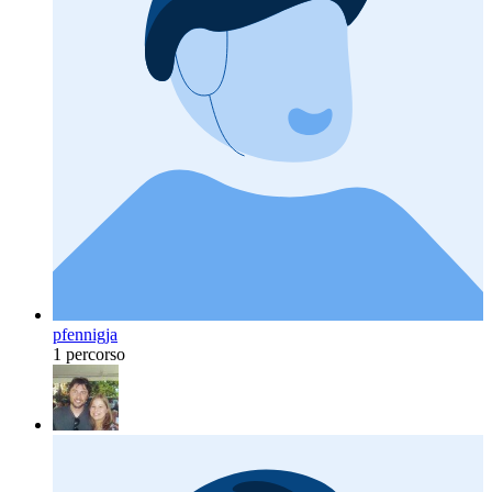
pfennigja
1 percorso