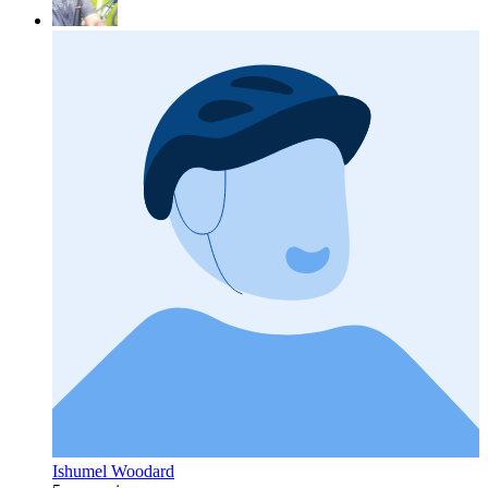
Ishumel Woodard