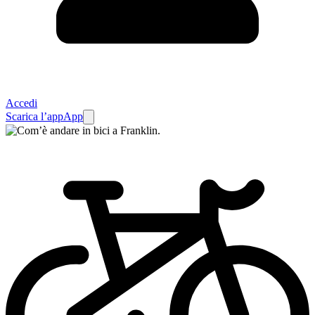
Accedi
Scarica l’app
App