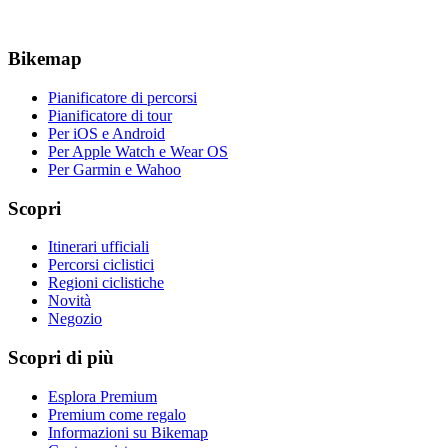
Bikemap
Pianificatore di percorsi
Pianificatore di tour
Per iOS e Android
Per Apple Watch e Wear OS
Per Garmin e Wahoo
Scopri
Itinerari ufficiali
Percorsi ciclistici
Regioni ciclistiche
Novità
Negozio
Scopri di più
Esplora Premium
Premium come regalo
Informazioni su Bikemap